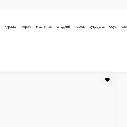
екон, сладкий перец, соус BBQ, чесночное масло, сушенный базилик.
В корзину