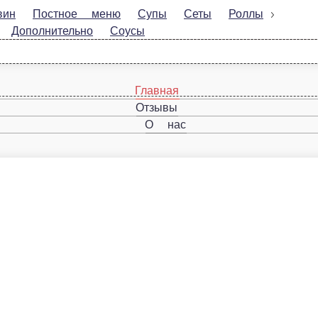
ное меню
Супы
Сеты
Роллы
ополнительно
Соусы
ны, сладкий перец, кукуруза, соус сальса, чесночное масло.
В корзину