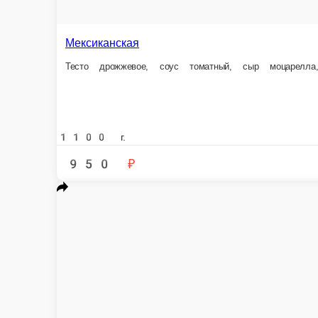
BBQ
Тесто дрожжевое, красный соус, сыр моцарелла, курочка копченная, б
1200 г.
1 100 ₽