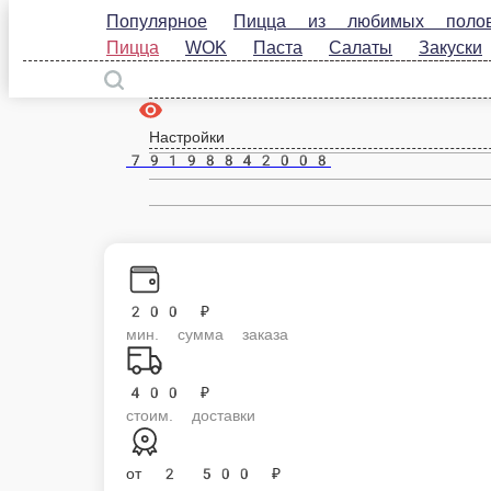
Популярное
Пицца из любимых половин
Пост
Пицца
WOK
Паста
Салаты
Закуски
Д
Мексиканская
Тесто дрожжевое, соус томатный, сыр моцарелла, курица, черри, масли
1100 г.
950 ₽