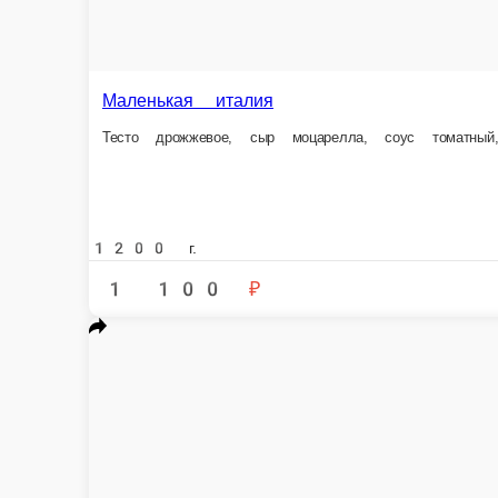
Курочка терияки
Тесто дрожжевое, соус томатный, моцарелла, курица, бекон, соус терия